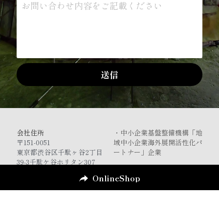
お問い合わせ内容をご記載ください
送信
会社住所
・中小企業基盤整備機構
「
地
〒151-0051
域中小企業海外展開活性化パ
東京都渋谷区千駄ヶ谷2丁目
ートナー」企業
39-3千駄ケ谷ホリタン307
03-5843-0886
OnlineShop
日本工芸株式会社
適格請求書発行事業者登録番
号