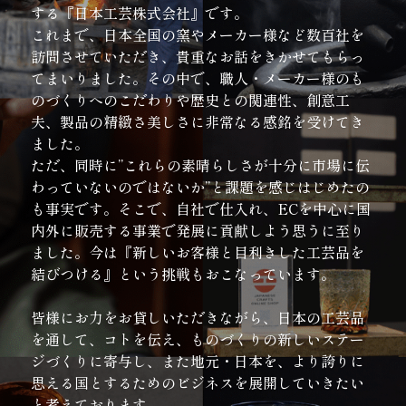
する『日本工芸株式会社』です。
これまで、日本全国の窯やメーカー様など数百社を
訪問させていただき、貴重なお話をきかせてもらっ
てまいりました。その中で、職人・メーカー様のも
のづくりへのこだわりや歴史との関連性、創意工
夫、製品の精緻さ美しさに非常なる感銘を受けてき
ました。
ただ、同時に”これらの素晴らしさが十分に市場に伝
わっていないのではないか”と課題を感じはじめたの
も事実です。そこで、自社で仕入れ、ECを中心に国
内外に販売する事業で発展に貢献しよう思うに至り
ました。今は『新しいお客様と目利きした工芸品を
結びつける』という挑戦もおこなっています。
皆様にお力をお貸しいただきながら、日本の工芸品
を通して、コトを伝え、ものづくりの新しいステー
ジづくりに寄与し、また地元・日本を、より誇りに
思える国とするためのビジネスを展開していきたい
と考えております。