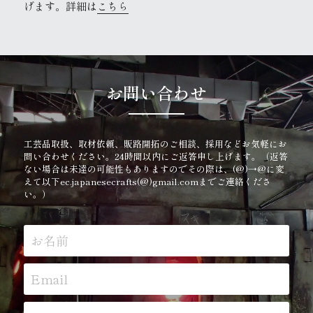
げます。詳細は
こちら
お問い合わせ
工芸品取扱、取材依頼、販路開拓のご相談、採用などお気軽にお
問い合わせください。24時間以内にご返答申し上げます。（返答
ない場合は未達の可能性もありますのでその際は、(@)→@に変
えて以下ec.japanesecrafts(@)gmail.comまでご連絡くださ
い。）
お名前
Email