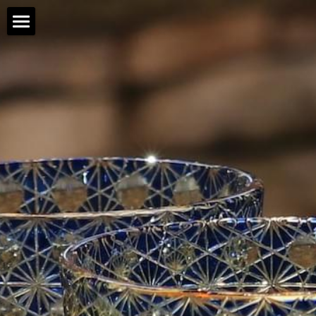
×
ブログカテゴリー
Home
すべてのカテゴリ
事業内容
会社概要
工芸EC事業
法人事業
掲載・取組事例
企画・支援事業
OnlineShop
日本語
日本語
English
简体中文