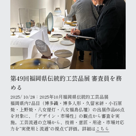
第49回福岡県伝統的工芸品展 審査員を務
める
2025/ 10/28：2025年10月福岡県伝統的工芸品展
福岡県内7品目（博多織・博多人形・久留米絣・小石原
焼・上野焼・八女提灯・八女福島仏壇）の出展作品66点
を対象に、「デザイン・市場性」の観点から審査を実
施。工芸流通の立場から、技術・意匠・用途・市場対応
力を“実使用と流通”の視点で評価。詳細は
こちら