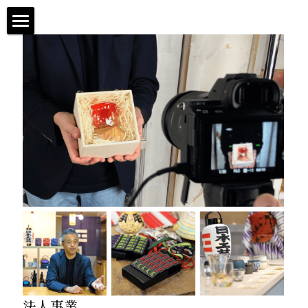
×
ブログカテゴリー
Home
すべてのカテゴリ
事業内容
会社概要
工芸EC事業
法人事業
掲載・取組事例
企画・支援事業
OnlineShop
日本語
日本語
English
简体中文
法人事業