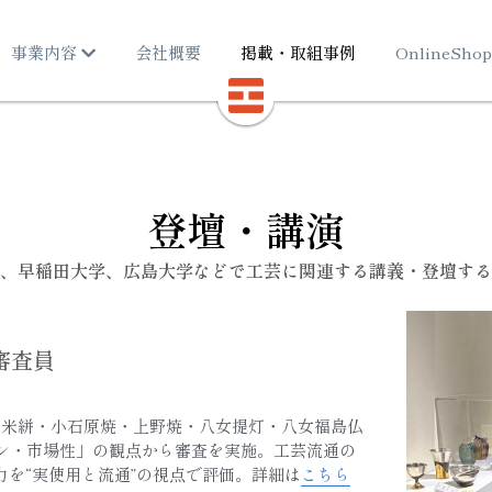
事業内容
会社概要
掲載・取組事例
OnlineShop
登壇・講演
、早稲田大学、広島大学などで工芸に関連する講義・登壇する
審査員
留米絣・小石原焼・上野焼・八女提灯・八女福島仏
イン・市場性」の観点から審査を実施。工芸流通の
を“実使用と流通”の視点で評価。詳細は
こちら