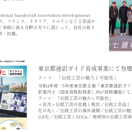
handicraft innovation development 
リス、フランス、イタリア、スペインなど工芸品や
ど多岐に渡る分野の方々に混じって、自社の取り
表・討議。
東京都通訳ガイド育成事業にて登
テーマ：「伝統工芸の魅力と可能性」
令和4年度・5年度東京都主催「東京都通訳ガイ
訳案内士（国家資格取得者）向け研修講座にて
テーマ：「伝統工芸の魅力と可能性」
＜目次＞伝統工芸の定義と現状／伝統工芸品と
化の兆し／伝統工芸の海外展開／伝統工芸の魅
DX化／伝統工芸とSDGs／地域別の伝統工芸