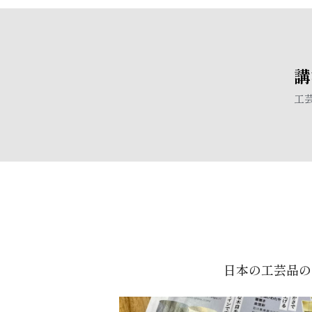
講
工
日本の工芸品の